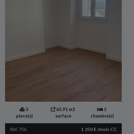
3
65.91 m2
2
piece(s)
surface
chambre(s)
Réf. 756
1 250 € /mois CC