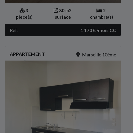
3
80 m2
2
piece(s)
surface
chambre(s)
Réf.
1 170 € /mois CC
APPARTEMENT
Marseille 10ème