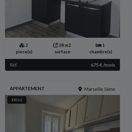
2
38 m2
1
piece(s)
surface
chambre(s)
Réf.
675 € /mois
APPARTEMENT
Marseille 5ème
EXCLU