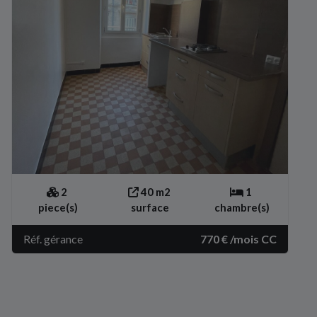
2
40 m2
1
piece(s)
surface
chambre(s)
Réf. gérance
770 € /mois CC