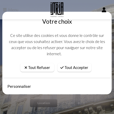
Menu
Votre choix
Cabinet ISTRIA
EXPERTS EN
Ce site utilise des cookies et vous donne le contrôle sur
ceux que vous souhaitez activer. Vous avez le choix de les
IMMOBILIER,
accepter ou de les refuser pour naviguer sur notre site
E
internet.
PASSIONNÉS PAR VOS
PROJETS
Tout Refuser
Tout Accepter
Un s
Construisons ensemble l’avenir qui vous
Personnaliser
ressemble
Location
Vente