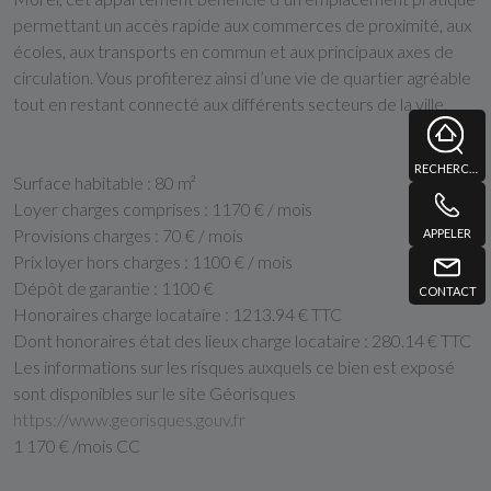
permettant un accès rapide aux commerces de proximité, aux
écoles, aux transports en commun et aux principaux axes de
circulation. Vous profiterez ainsi d’une vie de quartier agréable
tout en restant connecté aux différents secteurs de la ville.
RECHERCHE
Surface habitable :
80 m²
Loyer charges comprises :
1170 € / mois
Provisions charges :
70 € / mois
APPELER
Prix loyer hors charges :
1100 € / mois
Dépôt de garantie :
1100 €
CONTACT
Honoraires charge locataire :
1213.94 € TTC
Dont honoraires état des lieux charge locataire :
280.14 € TTC
Les informations sur les risques auxquels ce bien est exposé
sont disponibles sur le site Géorisques
https://www.georisques.gouv.fr
1 170 € /mois CC