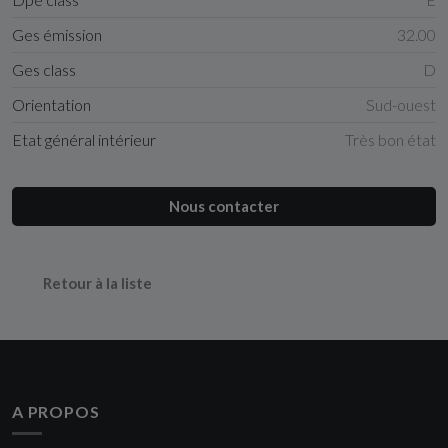
Ges émission
32.00
Ges class
D
Orientation
Sud-ouest
Etat général intérieur
Très bon état
Nous contacter
Retour à la liste
A PROPOS