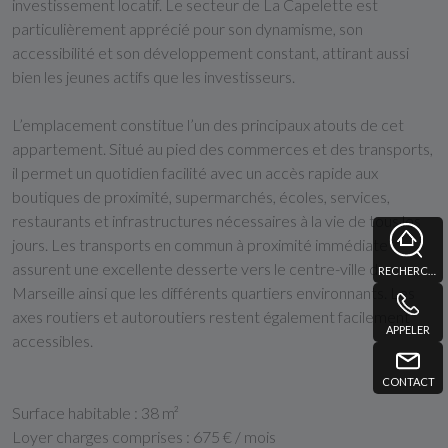
investissement locatif. Le secteur de La Capelette est
particulièrement apprécié pour son dynamisme, son
accessibilité et son développement constant, attirant aussi
bien les jeunes actifs que les investisseurs.
L’emplacement constitue l’un des principaux atouts de cet
appartement. Situé au pied des commerces et des transports,
il permet un quotidien facilité avec un accès rapide aux
boutiques de proximité, supermarchés, écoles, services,
restaurants et infrastructures nécessaires à la vie de tous les
jours. Les transports en commun à proximité immédiate
assurent une excellente desserte vers le centre-ville de
RECHERCHE
Marseille ainsi que les différents quartiers environnants. Les
axes routiers et autoroutiers restent également facilement
APPELER
accessibles.
CONTACT
Surface habitable :
38 m²
Loyer charges comprises :
675 € / mois