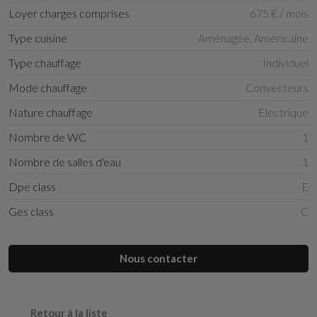
Loyer charges comprises
675 € / mois
Type cuisine
Aménagée, Américaine
Type chauffage
Individuel
Mode chauffage
Convecteurs
Nature chauffage
Electrique
Nombre de WC
1
Nombre de salles d'eau
1
Dpe class
E
Ges class
C
Nous contacter
Retour à la liste