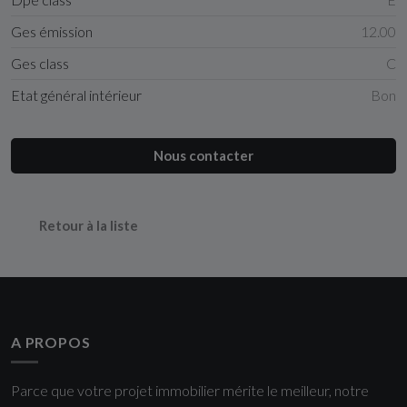
Ges émission
12.00
Ges class
C
Etat général intérieur
Bon
Nous contacter
Retour à la liste
A PROPOS
Parce que votre projet immobilier mérite le meilleur, notre