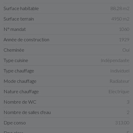
Surface habitable
88.28 m2
Surface terrain
4950 m2
N° mandat
1060
Année de construction
1929
Cheminée
Oui
Type cuisine
Indépendante
Type chauffage
Individuel
Mode chauffage
Radiateur
Nature chauffage
Electrique
Nombre de WC
3
Nombre de salles d'eau
2
Dpe conso
313.00
Dpe class
E