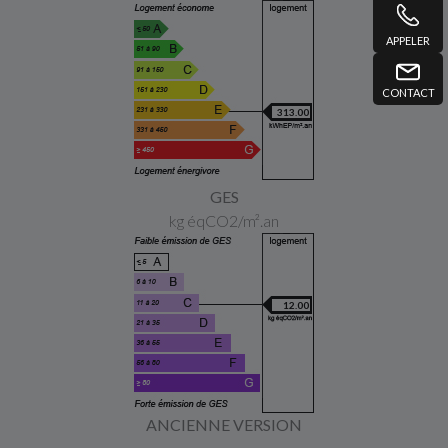
APPELER
CONTACT
313.00
GES
kg éqCO2/m².an
12.00
ANCIENNE VERSION