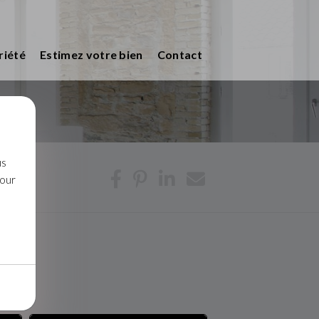
riété
Estimez votre bien
Contact
us
pour