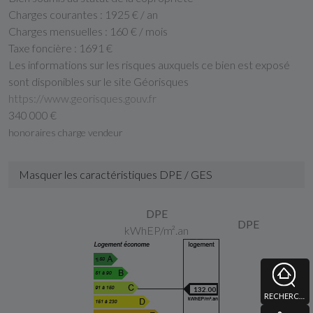
Charges courantes :
1925 € / an
Charges mensuelles :
160 € / mois
Taxe foncière :
1691 €
Les informations sur les risques auxquels ce bien est exposé
sont disponibles sur le site Géorisques
https://www.georisques.gouv.fr
340 000 €
honoraires charge vendeur
Masquer les caractéristiques DPE / GES
DPE
DPE
kWhEP/m².an
132.00
RECHERCHE