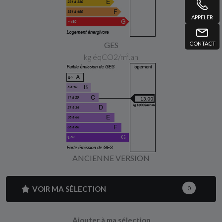
APPELER
CONTACT
GES
kg éqCO2/m².an
13.00
ANCIENNE VERSION
VOIR MA SÉLECTION
0
Ajouter à ma sélection