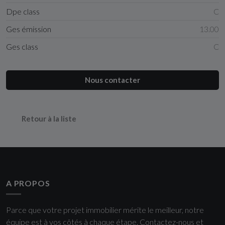
Dpe class
C
Ges émission
13.00
Ges class
C
Nous contacter
Retour à la liste
A PROPOS
Parce que votre projet immobilier mérite le meilleur, notre
équipe est à vos côtés à chaque étape. Contactez-nous et