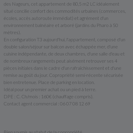
des Nageurs, cet appartement de 80,5 m2 LC idéalement
situé concilie confort des commodités urbaines (commerces,
écoles, accès autoroute immédiat) et agrément d'un
environnement balnéaire et arboré (jardins du Pharo à 50
mètres).
En configuration T3 aujourd'hui, l'appartement, composé d'un
double salon/séjour sur balcon avec échappée mer, d'une
cuisine indépendante, de deux chambres, d'une salle d'eau et
de nombreux rangements peut aisément retrouver ses 4
pièces initiales dans le cadre d'un rafraîchissement et d'une
remise au goût du jour. Copropriété semi-récente sécurisée
bien entretenue. Place de parking en location.
Idéal pour un premier achat ou un pied à terre.
DPE : C. Ch/mois : 160€ (chauffage compris).
Contact agent commercial : 06 07 08 12 69
Bien soumis au statut de la copropriété